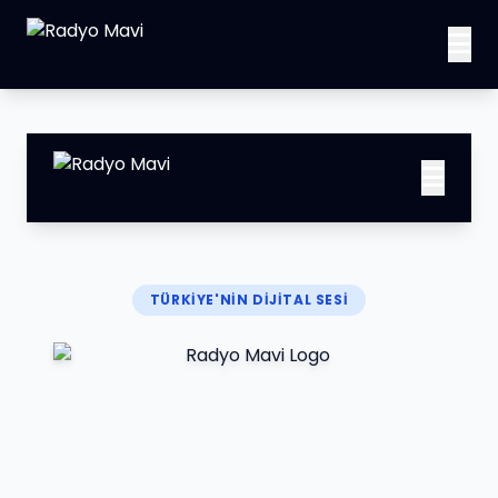
TÜRKİYE'NİN DİJİTAL SESİ